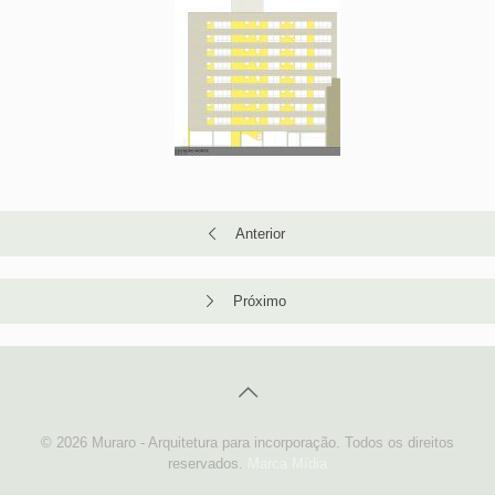
Numero de unidades
: 43 apartamentos / 12 vagas
Construtor:
FunHouse Construtora e Incorporadora LTDA.
Local:
Novo Hamburgo
Anterior
Próximo
© 2026 Muraro - Arquitetura para incorporação. Todos os direitos
reservados.
Marca Mídia