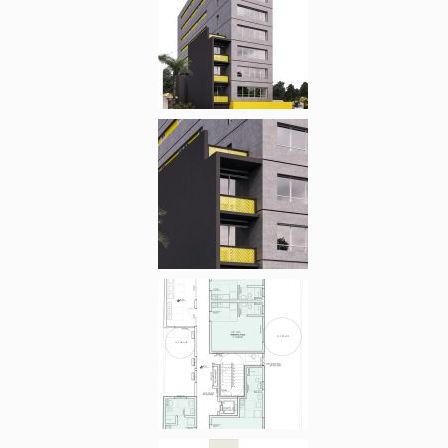
O programa de necessidades foi desenvolvido em parceria com o
incorporador, expandindo o leque inicial de tipologias, que previa
apenas quitinetes mínimos e apartamentos de 1 dormitório,
derivando para apartamentos do tipo monoambientes de variadas
geometrias que permitissem ao morador a conformação livre do
layout de sua unidade através de divisórias leves ou da distribuição
do mobiliário.
Grandes panos de esquadrias foram adicionados, fortalecendo as
possibilidades de iluminação natural e renovação de ar nas
unidades. As sacadas, além de servirem como espaço intermediário
entre o público e o privado, possibilitaram privacidade nos
apartamentos em que foi necessário o emprego de janelas tipo piso-
teto nos andares mais baixos em contato com áreas comuns.
A volumetria, resultado direto do máximo respeito e aproveitamento
do regime urbanístico local, é marcada pela verticalidade na fachada
frontal em contraste com a horizontalidade nas laterais, acentuada
pela pintura geométrica de longos quadros amarelos emoldurados
por textura cor grafite.
Produto contratado:
Projeto Arquitetônico
Ano do projeto:
2017
Área total construída:
2.270m²